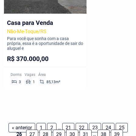
Casa para Venda
Não-Me-Toque/RS
Para você que sonha com a casa
própria, essa é a oportunidade de sair do
aluguel e
R$ 370.000,00
Dorms
Vagas
Área
3
1
85,13m²
« anterior
1
2
…
21
22
23
24
25
26
27
28
29
30
31
…
38
39