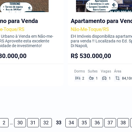
eno para Venda
Apartamento para Ven
e-Toque/RS
Não-Me-Toque/RS
o Urbano à Venda em Não-me-
EH Imóveis disponibiliza aparta
S Aproveite esta excelente
para venda !! Localizada no Ed. S
idade de investimento!
Di Napoli,
30.000,00
R$ 530.000,00
Dorms
Suites
Vagas
Área
2
1
1
84,10
2
…
30
31
32
33
34
35
36
37
38