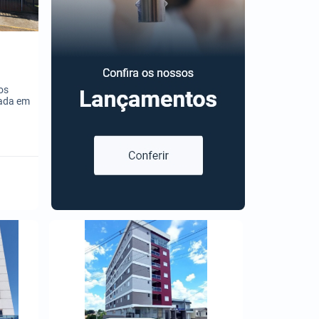
os
zada em