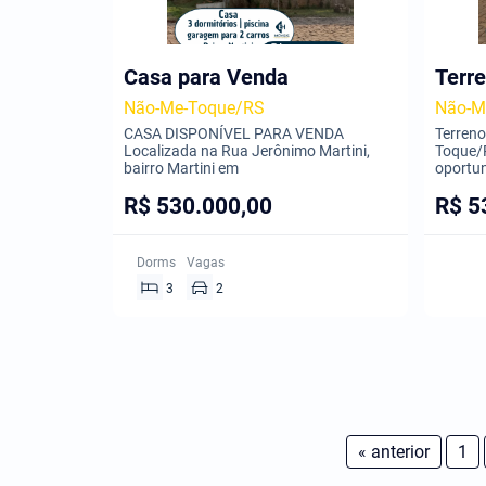
Casa para Venda
Terr
Não-Me-Toque/RS
Não-M
CASA DISPONÍVEL PARA VENDA
Terren
Localizada na Rua Jerônimo Martini,
Toque/R
bairro Martini em
oportun
R$ 530.000,00
R$ 5
Dorms
Vagas
3
2
« anterior
1