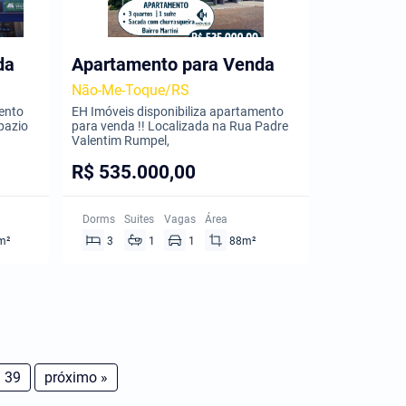
da
Apartamento para Venda
Não-Me-Toque/RS
mento
EH Imóveis disponibiliza apartamento
pazio
para venda !! Localizada na Rua Padre
Valentim Rumpel,
R$ 535.000,00
Dorms
Suites
Vagas
Área
m²
3
1
1
88m²
39
próximo »