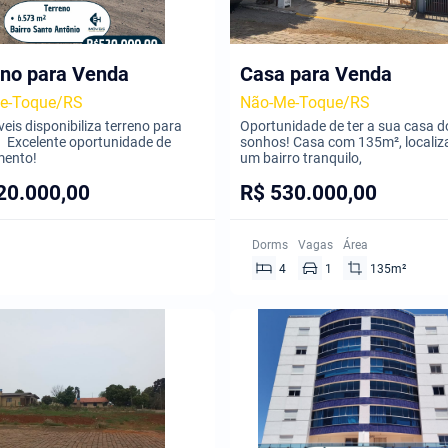
eno para Venda
Casa para Venda
e-Toque/RS
Não-Me-Toque/RS
eis disponibiliza terreno para
Oportunidade de ter a sua casa d
 Excelente oportunidade de
sonhos! Casa com 135m², locali
mento!
um bairro tranquilo,
20.000,00
R$ 530.000,00
Dorms
Vagas
Área
4
1
135m²