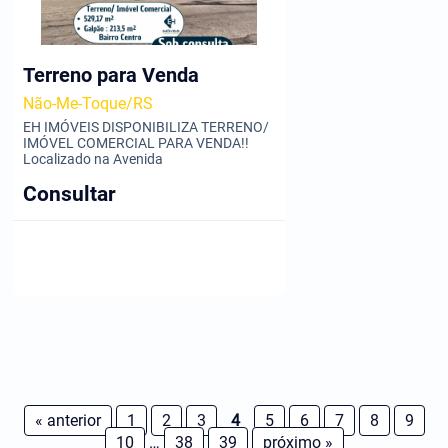
Terreno para Venda
Não-Me-Toque/RS
EH IMÓVEIS DISPONIBILIZA TERRENO/
IMÓVEL COMERCIAL PARA VENDA!!
Localizado na Avenida
Consultar
« anterior
1
2
3
4
5
6
7
8
9
10
…
38
39
próximo »